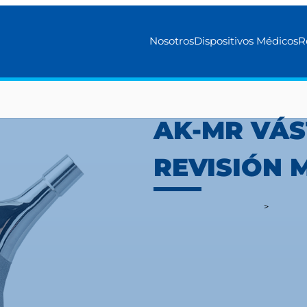
Nosotros
Dispositivos Médicos
R
AK-MR VÁ
REVISIÓN
DISPOSITIVOS MÉDICOS
>
CADERA
Diseñado para lograr una fij
filosamente ranurado y cóni
femoral. Las ranuras se ajus
rotacional.