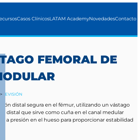
ecursos
Casos Clínicos
LATAM Academy
Novedades
Contacto
STAGO FEMORAL DE
 MODULAR
>
REVISIÓN
ación distal segura en el fémur, utilizando un vástago
co distal que sirve como cuña en el canal medular
tan a presión en el hueso para proporcionar estabilidad