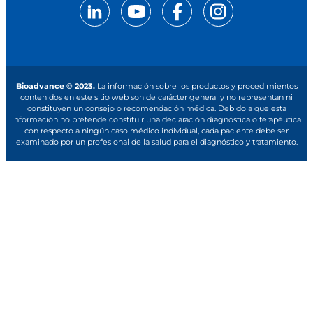
Bioadvance © 2023.
La información sobre los productos y procedimientos
contenidos en este sitio web son de carácter general y no representan ni
constituyen un consejo o recomendación médica. Debido a que esta
información no pretende constituir una declaración diagnóstica o terapéutica
con respecto a ningún caso médico individual, cada paciente debe ser
examinado por un profesional de la salud para el diagnóstico y tratamiento.