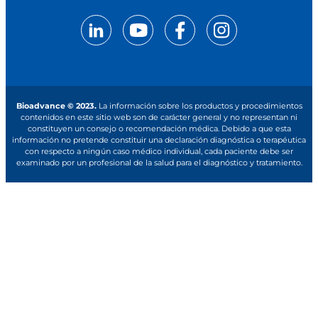
Bioadvance © 2023.
La información sobre los productos y procedimientos
contenidos en este sitio web son de carácter general y no representan ni
constituyen un consejo o recomendación médica. Debido a que esta
información no pretende constituir una declaración diagnóstica o terapéutica
con respecto a ningún caso médico individual, cada paciente debe ser
examinado por un profesional de la salud para el diagnóstico y tratamiento.