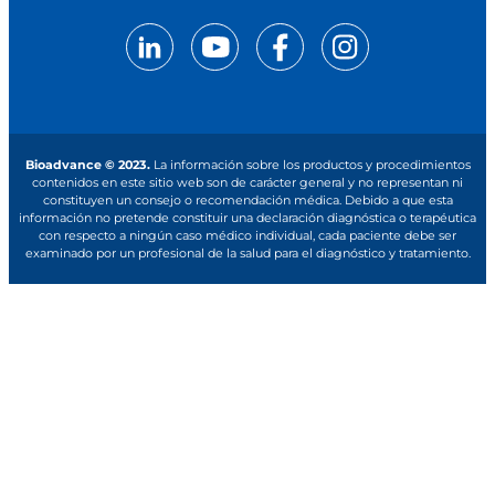
Bioadvance © 2023.
La información sobre los productos y procedimientos
contenidos en este sitio web son de carácter general y no representan ni
constituyen un consejo o recomendación médica. Debido a que esta
información no pretende constituir una declaración diagnóstica o terapéutica
con respecto a ningún caso médico individual, cada paciente debe ser
examinado por un profesional de la salud para el diagnóstico y tratamiento.