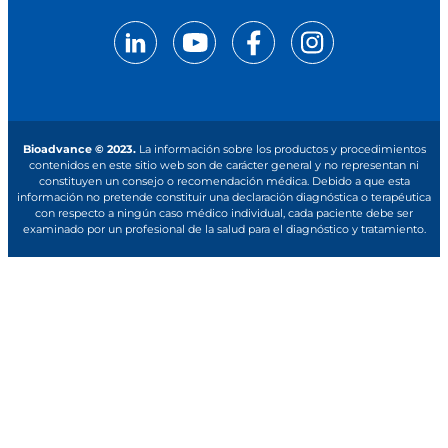
Bioadvance © 2023.
La información sobre los productos y procedimientos
contenidos en este sitio web son de carácter general y no representan ni
constituyen un consejo o recomendación médica. Debido a que esta
información no pretende constituir una declaración diagnóstica o terapéutica
con respecto a ningún caso médico individual, cada paciente debe ser
examinado por un profesional de la salud para el diagnóstico y tratamiento.