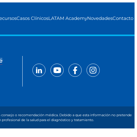
ecursos
Casos Clínicos
LATAM Academy
Novedades
Contacto
 un consejo o recomendación médica. Debido a que esta información no pretende
rofesional de la salud para el diagnóstico y tratamiento.