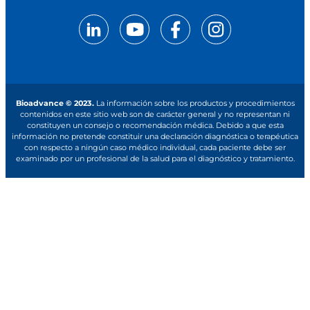
Bioadvance © 2023.
La información sobre los productos y procedimientos
contenidos en este sitio web son de carácter general y no representan ni
constituyen un consejo o recomendación médica. Debido a que esta
información no pretende constituir una declaración diagnóstica o terapéutica
con respecto a ningún caso médico individual, cada paciente debe ser
examinado por un profesional de la salud para el diagnóstico y tratamiento.