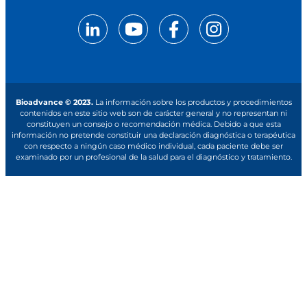
Bioadvance © 2023.
La información sobre los productos y procedimientos
contenidos en este sitio web son de carácter general y no representan ni
constituyen un consejo o recomendación médica. Debido a que esta
información no pretende constituir una declaración diagnóstica o terapéutica
con respecto a ningún caso médico individual, cada paciente debe ser
examinado por un profesional de la salud para el diagnóstico y tratamiento.