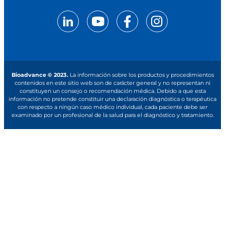
Bioadvance © 2023.
La información sobre los productos y procedimientos
contenidos en este sitio web son de carácter general y no representan ni
constituyen un consejo o recomendación médica. Debido a que esta
información no pretende constituir una declaración diagnóstica o terapéutica
con respecto a ningún caso médico individual, cada paciente debe ser
examinado por un profesional de la salud para el diagnóstico y tratamiento.