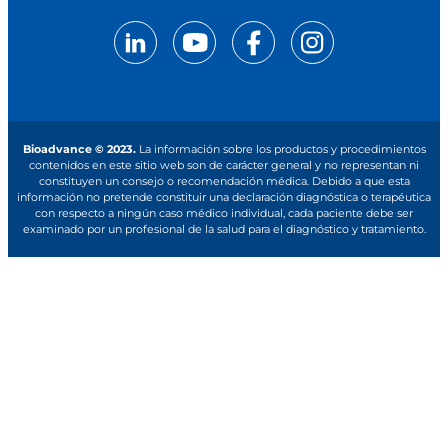
Bioadvance © 2023.
La información sobre los productos y procedimientos
contenidos en este sitio web son de carácter general y no representan ni
constituyen un consejo o recomendación médica. Debido a que esta
información no pretende constituir una declaración diagnóstica o terapéutica
con respecto a ningún caso médico individual, cada paciente debe ser
examinado por un profesional de la salud para el diagnóstico y tratamiento.