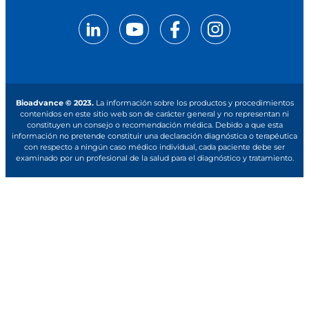
Bioadvance © 2023.
La información sobre los productos y procedimientos
contenidos en este sitio web son de carácter general y no representan ni
constituyen un consejo o recomendación médica. Debido a que esta
información no pretende constituir una declaración diagnóstica o terapéutica
con respecto a ningún caso médico individual, cada paciente debe ser
examinado por un profesional de la salud para el diagnóstico y tratamiento.