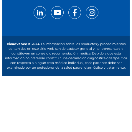
Bioadvance © 2023.
La información sobre los productos y procedimientos
contenidos en este sitio web son de carácter general y no representan ni
constituyen un consejo o recomendación médica. Debido a que esta
información no pretende constituir una declaración diagnóstica o terapéutica
con respecto a ningún caso médico individual, cada paciente debe ser
examinado por un profesional de la salud para el diagnóstico y tratamiento.