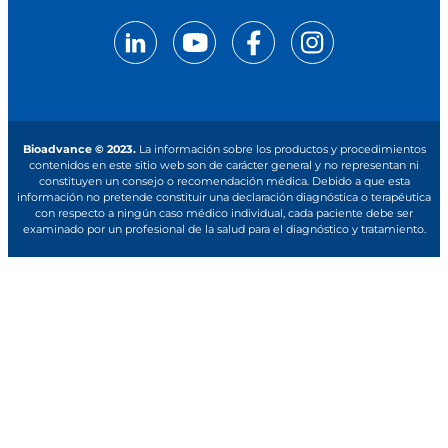
Bioadvance © 2023.
La información sobre los productos y procedimientos
contenidos en este sitio web son de carácter general y no representan ni
constituyen un consejo o recomendación médica. Debido a que esta
información no pretende constituir una declaración diagnóstica o terapéutica
con respecto a ningún caso médico individual, cada paciente debe ser
examinado por un profesional de la salud para el diagnóstico y tratamiento.