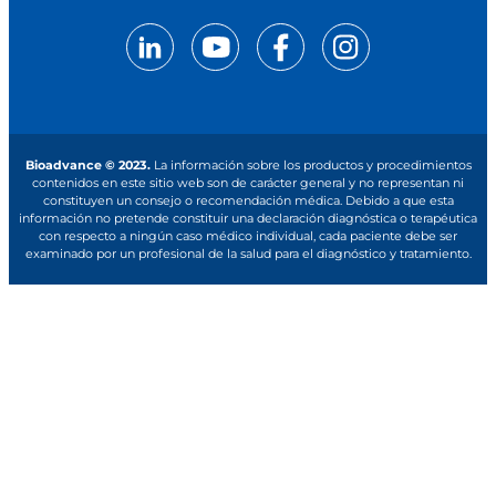
Bioadvance © 2023.
La información sobre los productos y procedimientos
contenidos en este sitio web son de carácter general y no representan ni
constituyen un consejo o recomendación médica. Debido a que esta
información no pretende constituir una declaración diagnóstica o terapéutica
con respecto a ningún caso médico individual, cada paciente debe ser
examinado por un profesional de la salud para el diagnóstico y tratamiento.